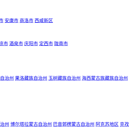
市
安康市
商洛市
西咸新区
凉市
酒泉市
庆阳市
定西市
陇南市
自治州
果洛藏族自治州
玉树藏族自治州
海西蒙古族藏族自治州
治州
博尔塔拉蒙古自治州
巴音郭楞蒙古自治州
阿克苏地区
克孜