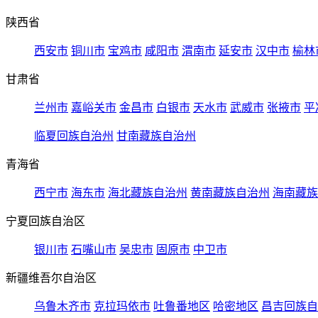
陕西省
西安市
铜川市
宝鸡市
咸阳市
渭南市
延安市
汉中市
榆林
甘肃省
兰州市
嘉峪关市
金昌市
白银市
天水市
武威市
张掖市
平
临夏回族自治州
甘南藏族自治州
青海省
西宁市
海东市
海北藏族自治州
黄南藏族自治州
海南藏族
宁夏回族自治区
银川市
石嘴山市
吴忠市
固原市
中卫市
新疆维吾尔自治区
乌鲁木齐市
克拉玛依市
吐鲁番地区
哈密地区
昌吉回族自