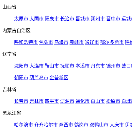
山西省
太原市
大同市
阳泉市
长治市
晋城市
朔州市
晋中市
运城
内蒙古自治区
呼和浩特市
包头市
乌海市
赤峰市
通辽市
鄂尔多斯市
呼
辽宁省
沈阳市
大连市
鞍山市
抚顺市
本溪市
丹东市
锦州市
营口
朝阳市
葫芦岛市
金普新区
吉林省
长春市
吉林市
四平市
辽源市
通化市
白山市
松原市
白城
黑龙江省
哈尔滨市
齐齐哈尔市
鸡西市
鹤岗市
双鸭山市
大庆市
伊