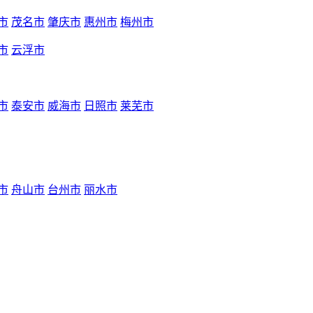
市
茂名市
肇庆市
惠州市
梅州市
市
云浮市
市
泰安市
威海市
日照市
莱芜市
市
舟山市
台州市
丽水市