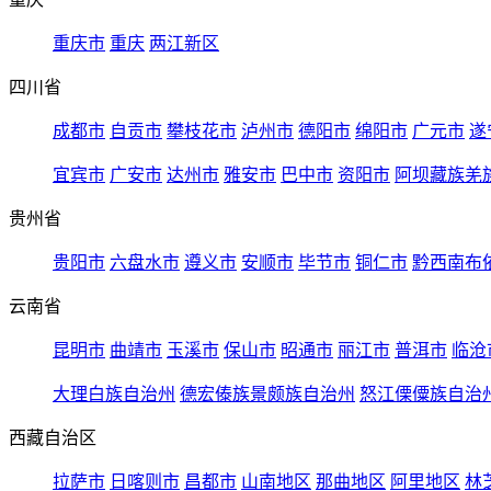
重庆市
重庆
两江新区
四川省
成都市
自贡市
攀枝花市
泸州市
德阳市
绵阳市
广元市
遂
宜宾市
广安市
达州市
雅安市
巴中市
资阳市
阿坝藏族羌
贵州省
贵阳市
六盘水市
遵义市
安顺市
毕节市
铜仁市
黔西南布
云南省
昆明市
曲靖市
玉溪市
保山市
昭通市
丽江市
普洱市
临沧
大理白族自治州
德宏傣族景颇族自治州
怒江傈僳族自治
西藏自治区
拉萨市
日喀则市
昌都市
山南地区
那曲地区
阿里地区
林