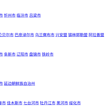
市
忻州市
临汾市
吕梁市
伦贝尔市
巴彦淖尔市
乌兰察布市
兴安盟
锡林郭勒盟
阿拉善盟
市
阜新市
辽阳市
盘锦市
铁岭市
市
延边朝鲜族自治州
春市
佳木斯市
七台河市
牡丹江市
黑河市
绥化市