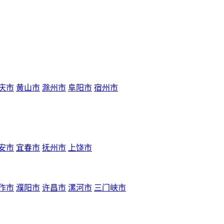
庆市
黄山市
滁州市
阜阳市
宿州市
安市
宜春市
抚州市
上饶市
作市
濮阳市
许昌市
漯河市
三门峡市