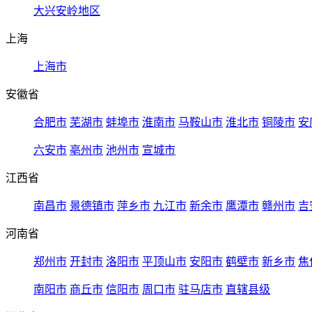
大兴安岭地区
上海
上海市
安徽省
合肥市
芜湖市
蚌埠市
淮南市
马鞍山市
淮北市
铜陵市
安
六安市
亳州市
池州市
宣城市
江西省
南昌市
景德镇市
萍乡市
九江市
新余市
鹰潭市
赣州市
吉
河南省
郑州市
开封市
洛阳市
平顶山市
安阳市
鹤壁市
新乡市
焦
南阳市
商丘市
信阳市
周口市
驻马店市
直辖县级