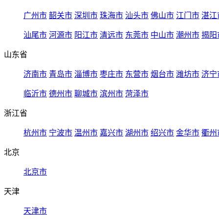
广州市
韶关市
深圳市
珠海市
汕头市
佛山市
江门市
湛江
汕尾市
河源市
阳江市
清远市
东莞市
中山市
潮州市
揭阳
山东省
济南市
青岛市
淄博市
枣庄市
东营市
烟台市
潍坊市
济宁
临沂市
德州市
聊城市
滨州市
菏泽市
浙江省
杭州市
宁波市
温州市
嘉兴市
湖州市
绍兴市
金华市
衢州
北京
北京市
天津
天津市