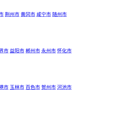
市
荆州市
黄冈市
咸宁市
随州市
界市
益阳市
郴州市
永州市
怀化市
港市
玉林市
百色市
贺州市
河池市