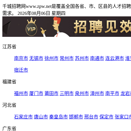
千城招聘网www.zpw.net是覆盖全国各省、市、区县的
需求。 2026年08月06日 星期四
江苏省
南京市
无锡市
徐州市
常州市
苏州市
南通市
连云港市
淮
宿迁市
福建省
福州市
厦门市
莆田市
三明市
泉州市
漳州市
南平市
龙岩
河北省
石家庄市
唐山市
秦皇岛市
邯郸市
邢台市
保定市
张家口
广东省