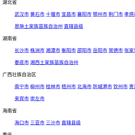
湖北省
武汉市
黄石市
十堰市
宜昌市
襄阳市
鄂州市
荆门市
孝感
恩施土家族苗族自治州
直辖县级
湖南省
长沙市
株洲市
湘潭市
衡阳市
邵阳市
岳阳市
常德市
张家
娄底市
湘西土家族苗族自治州
广西壮族自治区
南宁市
柳州市
桂林市
梧州市
北海市
防城港市
钦州市
贵
来宾市
崇左市
海南省
海口市
三亚市
三沙市
直辖县级
重庆