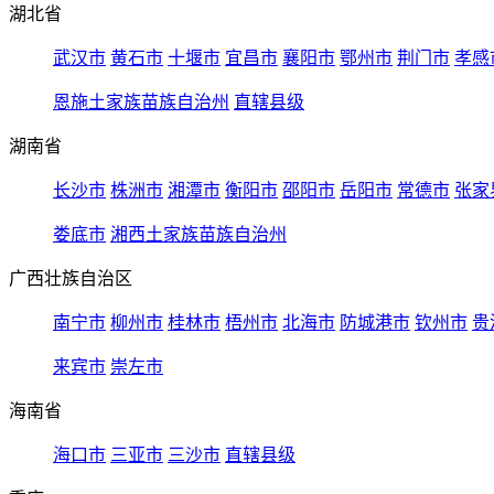
湖北省
武汉市
黄石市
十堰市
宜昌市
襄阳市
鄂州市
荆门市
孝感
恩施土家族苗族自治州
直辖县级
湖南省
长沙市
株洲市
湘潭市
衡阳市
邵阳市
岳阳市
常德市
张家
娄底市
湘西土家族苗族自治州
广西壮族自治区
南宁市
柳州市
桂林市
梧州市
北海市
防城港市
钦州市
贵
来宾市
崇左市
海南省
海口市
三亚市
三沙市
直辖县级