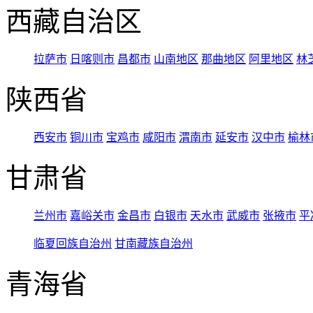
西藏自治区
拉萨市
日喀则市
昌都市
山南地区
那曲地区
阿里地区
林
陕西省
西安市
铜川市
宝鸡市
咸阳市
渭南市
延安市
汉中市
榆林
甘肃省
兰州市
嘉峪关市
金昌市
白银市
天水市
武威市
张掖市
平
临夏回族自治州
甘南藏族自治州
青海省