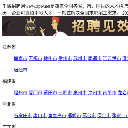
千城招聘网www.zpw.net是覆盖全国各省、市、区县的人
历，企业可直招本地人才，一站式解决全国求职招工需求。 2026
江苏省
南京市
无锡市
徐州市
常州市
苏州市
南通市
连云港市
淮
宿迁市
福建省
福州市
厦门市
莆田市
三明市
泉州市
漳州市
南平市
龙岩
河北省
石家庄市
唐山市
秦皇岛市
邯郸市
邢台市
保定市
张家口
广东省