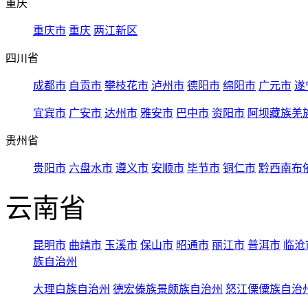
重庆
重庆市
重庆
两江新区
四川省
成都市
自贡市
攀枝花市
泸州市
德阳市
绵阳市
广元市
遂
宜宾市
广安市
达州市
雅安市
巴中市
资阳市
阿坝藏族羌
贵州省
贵阳市
六盘水市
遵义市
安顺市
毕节市
铜仁市
黔西南布
云南省
昆明市
曲靖市
玉溪市
保山市
昭通市
丽江市
普洱市
临沧
族自治州
大理白族自治州
德宏傣族景颇族自治州
怒江傈僳族自治