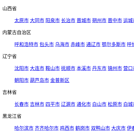
山西省
太原市
大同市
阳泉市
长治市
晋城市
朔州市
晋中市
运城
内蒙古自治区
呼和浩特市
包头市
乌海市
赤峰市
通辽市
鄂尔多斯市
呼
辽宁省
沈阳市
大连市
鞍山市
抚顺市
本溪市
丹东市
锦州市
营口
朝阳市
葫芦岛市
金普新区
吉林省
长春市
吉林市
四平市
辽源市
通化市
白山市
松原市
白城
黑龙江省
哈尔滨市
齐齐哈尔市
鸡西市
鹤岗市
双鸭山市
大庆市
伊