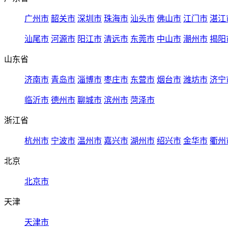
广州市
韶关市
深圳市
珠海市
汕头市
佛山市
江门市
湛江
汕尾市
河源市
阳江市
清远市
东莞市
中山市
潮州市
揭阳
山东省
济南市
青岛市
淄博市
枣庄市
东营市
烟台市
潍坊市
济宁
临沂市
德州市
聊城市
滨州市
菏泽市
浙江省
杭州市
宁波市
温州市
嘉兴市
湖州市
绍兴市
金华市
衢州
北京
北京市
天津
天津市