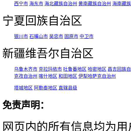
西宁市
海东市
海北藏族自治州
黄南藏族自治州
海南藏族
宁夏回族自治区
银川市
石嘴山市
吴忠市
固原市
中卫市
新疆维吾尔自治区
乌鲁木齐市
克拉玛依市
吐鲁番地区
哈密地区
昌吉回族自
克孜自治州
喀什地区
和田地区
伊犁哈萨克自治州
塔城地区
阿勒泰地区
直辖县级
免责声明：
网页内的所有信息均为用