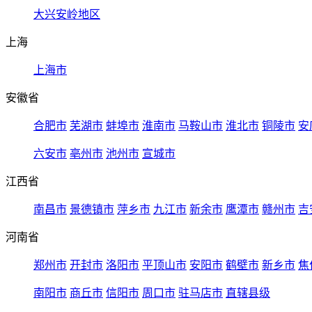
大兴安岭地区
上海
上海市
安徽省
合肥市
芜湖市
蚌埠市
淮南市
马鞍山市
淮北市
铜陵市
安
六安市
亳州市
池州市
宣城市
江西省
南昌市
景德镇市
萍乡市
九江市
新余市
鹰潭市
赣州市
吉
河南省
郑州市
开封市
洛阳市
平顶山市
安阳市
鹤壁市
新乡市
焦
南阳市
商丘市
信阳市
周口市
驻马店市
直辖县级