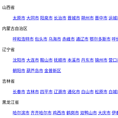
山西省
太原市
大同市
阳泉市
长治市
晋城市
朔州市
晋中市
运城
内蒙古自治区
呼和浩特市
包头市
乌海市
赤峰市
通辽市
鄂尔多斯市
呼
辽宁省
沈阳市
大连市
鞍山市
抚顺市
本溪市
丹东市
锦州市
营口
朝阳市
葫芦岛市
金普新区
吉林省
长春市
吉林市
四平市
辽源市
通化市
白山市
松原市
白城
黑龙江省
哈尔滨市
齐齐哈尔市
鸡西市
鹤岗市
双鸭山市
大庆市
伊