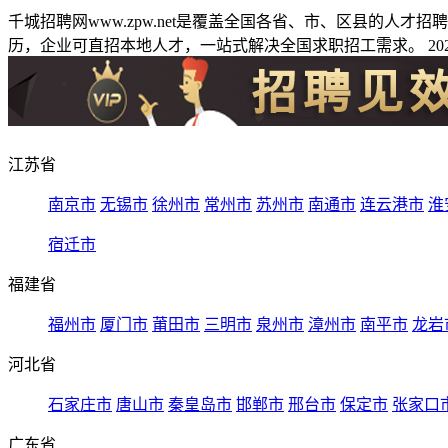
千城招聘网www.zpw.net是覆盖全国各省、市、区县的人
历，企业可直招本地人才，一站式解决全国求职招工需求。 2026
江苏省
南京市
无锡市
徐州市
常州市
苏州市
南通市
连云港市
淮
宿迁市
福建省
福州市
厦门市
莆田市
三明市
泉州市
漳州市
南平市
龙岩
河北省
石家庄市
唐山市
秦皇岛市
邯郸市
邢台市
保定市
张家口
广东省