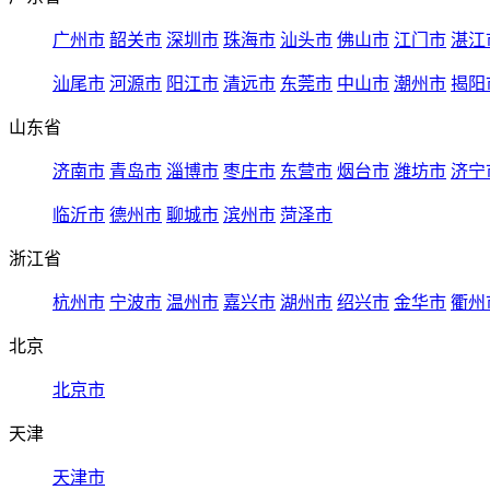
广州市
韶关市
深圳市
珠海市
汕头市
佛山市
江门市
湛江
汕尾市
河源市
阳江市
清远市
东莞市
中山市
潮州市
揭阳
山东省
济南市
青岛市
淄博市
枣庄市
东营市
烟台市
潍坊市
济宁
临沂市
德州市
聊城市
滨州市
菏泽市
浙江省
杭州市
宁波市
温州市
嘉兴市
湖州市
绍兴市
金华市
衢州
北京
北京市
天津
天津市