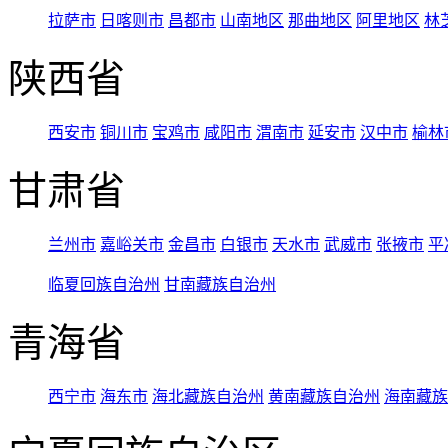
拉萨市
日喀则市
昌都市
山南地区
那曲地区
阿里地区
林
陕西省
西安市
铜川市
宝鸡市
咸阳市
渭南市
延安市
汉中市
榆林
甘肃省
兰州市
嘉峪关市
金昌市
白银市
天水市
武威市
张掖市
平
临夏回族自治州
甘南藏族自治州
青海省
西宁市
海东市
海北藏族自治州
黄南藏族自治州
海南藏族