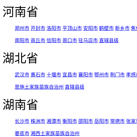
河南省
郑州市
开封市
洛阳市
平顶山市
安阳市
鹤壁市
新乡市
焦
南阳市
商丘市
信阳市
周口市
驻马店市
直辖县级
湖北省
武汉市
黄石市
十堰市
宜昌市
襄阳市
鄂州市
荆门市
孝感
恩施土家族苗族自治州
直辖县级
湖南省
长沙市
株洲市
湘潭市
衡阳市
邵阳市
岳阳市
常德市
张家
娄底市
湘西土家族苗族自治州