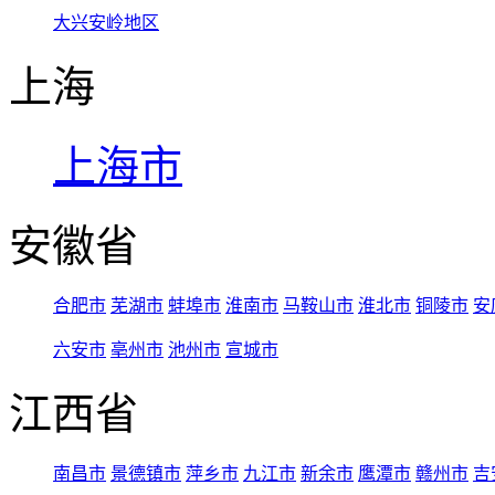
大兴安岭地区
上海
上海市
安徽省
合肥市
芜湖市
蚌埠市
淮南市
马鞍山市
淮北市
铜陵市
安
六安市
亳州市
池州市
宣城市
江西省
南昌市
景德镇市
萍乡市
九江市
新余市
鹰潭市
赣州市
吉