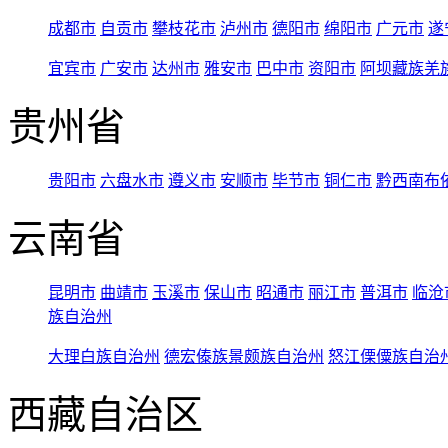
成都市
自贡市
攀枝花市
泸州市
德阳市
绵阳市
广元市
遂
宜宾市
广安市
达州市
雅安市
巴中市
资阳市
阿坝藏族羌
贵州省
贵阳市
六盘水市
遵义市
安顺市
毕节市
铜仁市
黔西南布
云南省
昆明市
曲靖市
玉溪市
保山市
昭通市
丽江市
普洱市
临沧
族自治州
大理白族自治州
德宏傣族景颇族自治州
怒江傈僳族自治
西藏自治区