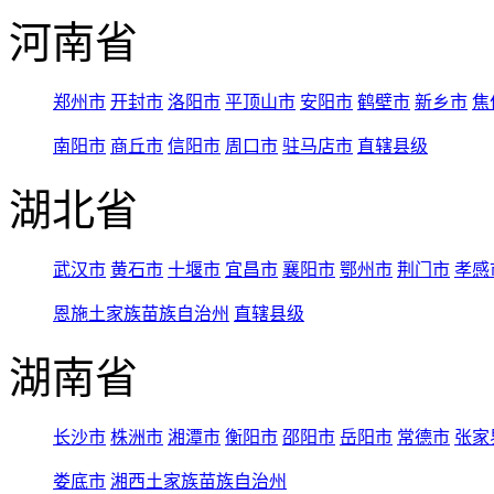
河南省
郑州市
开封市
洛阳市
平顶山市
安阳市
鹤壁市
新乡市
焦
南阳市
商丘市
信阳市
周口市
驻马店市
直辖县级
湖北省
武汉市
黄石市
十堰市
宜昌市
襄阳市
鄂州市
荆门市
孝感
恩施土家族苗族自治州
直辖县级
湖南省
长沙市
株洲市
湘潭市
衡阳市
邵阳市
岳阳市
常德市
张家
娄底市
湘西土家族苗族自治州