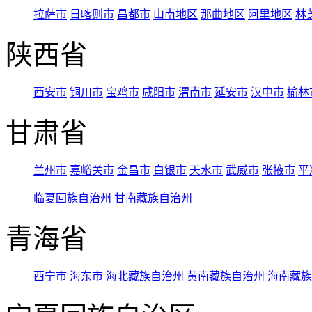
拉萨市
日喀则市
昌都市
山南地区
那曲地区
阿里地区
林
陕西省
西安市
铜川市
宝鸡市
咸阳市
渭南市
延安市
汉中市
榆林
甘肃省
兰州市
嘉峪关市
金昌市
白银市
天水市
武威市
张掖市
平
临夏回族自治州
甘南藏族自治州
青海省
西宁市
海东市
海北藏族自治州
黄南藏族自治州
海南藏族