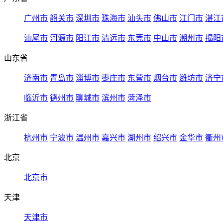
广州市
韶关市
深圳市
珠海市
汕头市
佛山市
江门市
湛江
汕尾市
河源市
阳江市
清远市
东莞市
中山市
潮州市
揭阳
山东省
济南市
青岛市
淄博市
枣庄市
东营市
烟台市
潍坊市
济宁
临沂市
德州市
聊城市
滨州市
菏泽市
浙江省
杭州市
宁波市
温州市
嘉兴市
湖州市
绍兴市
金华市
衢州
北京
北京市
天津
天津市