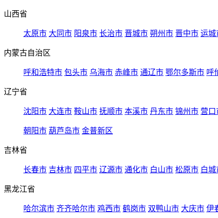
山西省
太原市
大同市
阳泉市
长治市
晋城市
朔州市
晋中市
运城
内蒙古自治区
呼和浩特市
包头市
乌海市
赤峰市
通辽市
鄂尔多斯市
呼
辽宁省
沈阳市
大连市
鞍山市
抚顺市
本溪市
丹东市
锦州市
营口
朝阳市
葫芦岛市
金普新区
吉林省
长春市
吉林市
四平市
辽源市
通化市
白山市
松原市
白城
黑龙江省
哈尔滨市
齐齐哈尔市
鸡西市
鹤岗市
双鸭山市
大庆市
伊