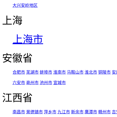
大兴安岭地区
上海
上海市
安徽省
合肥市
芜湖市
蚌埠市
淮南市
马鞍山市
淮北市
铜陵市
安
六安市
亳州市
池州市
宣城市
江西省
南昌市
景德镇市
萍乡市
九江市
新余市
鹰潭市
赣州市
吉