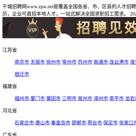
千城招聘网www.zpw.net是覆盖全国各省、市、区县的人
历，企业可直招本地人才，一站式解决全国求职招工需求。 2026
江苏省
南京市
无锡市
徐州市
常州市
苏州市
南通市
连云港市
淮
宿迁市
福建省
福州市
厦门市
莆田市
三明市
泉州市
漳州市
南平市
龙岩
河北省
石家庄市
唐山市
秦皇岛市
邯郸市
邢台市
保定市
张家口
广东省