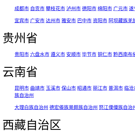
成都市
自贡市
攀枝花市
泸州市
德阳市
绵阳市
广元市
遂
宜宾市
广安市
达州市
雅安市
巴中市
资阳市
阿坝藏族羌
贵州省
贵阳市
六盘水市
遵义市
安顺市
毕节市
铜仁市
黔西南布
云南省
昆明市
曲靖市
玉溪市
保山市
昭通市
丽江市
普洱市
临沧
族自治州
大理白族自治州
德宏傣族景颇族自治州
怒江傈僳族自治
西藏自治区