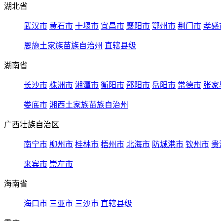
湖北省
武汉市
黄石市
十堰市
宜昌市
襄阳市
鄂州市
荆门市
孝感
恩施土家族苗族自治州
直辖县级
湖南省
长沙市
株洲市
湘潭市
衡阳市
邵阳市
岳阳市
常德市
张家
娄底市
湘西土家族苗族自治州
广西壮族自治区
南宁市
柳州市
桂林市
梧州市
北海市
防城港市
钦州市
贵
来宾市
崇左市
海南省
海口市
三亚市
三沙市
直辖县级