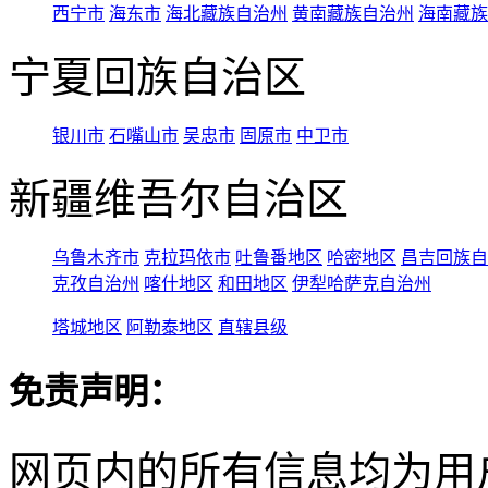
西宁市
海东市
海北藏族自治州
黄南藏族自治州
海南藏族
宁夏回族自治区
银川市
石嘴山市
吴忠市
固原市
中卫市
新疆维吾尔自治区
乌鲁木齐市
克拉玛依市
吐鲁番地区
哈密地区
昌吉回族自
克孜自治州
喀什地区
和田地区
伊犁哈萨克自治州
塔城地区
阿勒泰地区
直辖县级
免责声明：
网页内的所有信息均为用