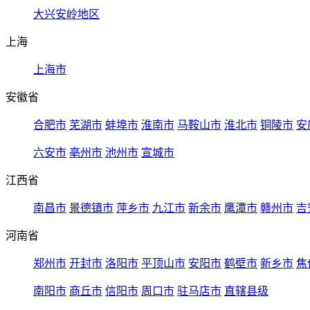
大兴安岭地区
上海
上海市
安徽省
合肥市
芜湖市
蚌埠市
淮南市
马鞍山市
淮北市
铜陵市
安
六安市
亳州市
池州市
宣城市
江西省
南昌市
景德镇市
萍乡市
九江市
新余市
鹰潭市
赣州市
吉
河南省
郑州市
开封市
洛阳市
平顶山市
安阳市
鹤壁市
新乡市
焦
南阳市
商丘市
信阳市
周口市
驻马店市
直辖县级