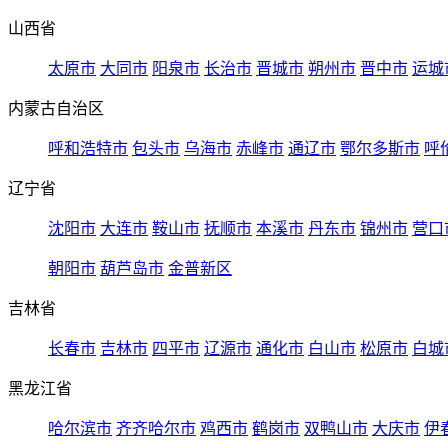
山西省
太原市
大同市
阳泉市
长治市
晋城市
朔州市
晋中市
运城
内蒙古自治区
呼和浩特市
包头市
乌海市
赤峰市
通辽市
鄂尔多斯市
呼
辽宁省
沈阳市
大连市
鞍山市
抚顺市
本溪市
丹东市
锦州市
营口
朝阳市
葫芦岛市
金普新区
吉林省
长春市
吉林市
四平市
辽源市
通化市
白山市
松原市
白城
黑龙江省
哈尔滨市
齐齐哈尔市
鸡西市
鹤岗市
双鸭山市
大庆市
伊