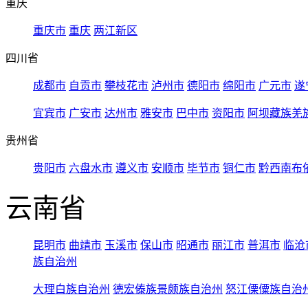
重庆
重庆市
重庆
两江新区
四川省
成都市
自贡市
攀枝花市
泸州市
德阳市
绵阳市
广元市
遂
宜宾市
广安市
达州市
雅安市
巴中市
资阳市
阿坝藏族羌
贵州省
贵阳市
六盘水市
遵义市
安顺市
毕节市
铜仁市
黔西南布
云南省
昆明市
曲靖市
玉溪市
保山市
昭通市
丽江市
普洱市
临沧
族自治州
大理白族自治州
德宏傣族景颇族自治州
怒江傈僳族自治