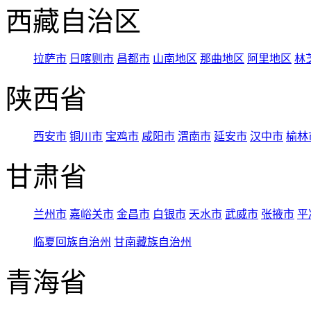
西藏自治区
拉萨市
日喀则市
昌都市
山南地区
那曲地区
阿里地区
林
陕西省
西安市
铜川市
宝鸡市
咸阳市
渭南市
延安市
汉中市
榆林
甘肃省
兰州市
嘉峪关市
金昌市
白银市
天水市
武威市
张掖市
平
临夏回族自治州
甘南藏族自治州
青海省