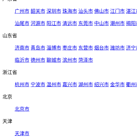
广州市
韶关市
深圳市
珠海市
汕头市
佛山市
江门市
湛江
汕尾市
河源市
阳江市
清远市
东莞市
中山市
潮州市
揭阳
山东省
济南市
青岛市
淄博市
枣庄市
东营市
烟台市
潍坊市
济宁
临沂市
德州市
聊城市
滨州市
菏泽市
浙江省
杭州市
宁波市
温州市
嘉兴市
湖州市
绍兴市
金华市
衢州
北京
北京市
天津
天津市