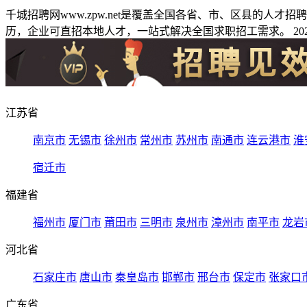
千城招聘网www.zpw.net是覆盖全国各省、市、区县的人
历，企业可直招本地人才，一站式解决全国求职招工需求。 2026
江苏省
南京市
无锡市
徐州市
常州市
苏州市
南通市
连云港市
淮
宿迁市
福建省
福州市
厦门市
莆田市
三明市
泉州市
漳州市
南平市
龙岩
河北省
石家庄市
唐山市
秦皇岛市
邯郸市
邢台市
保定市
张家口
广东省