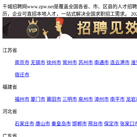
千城招聘网www.zpw.net是覆盖全国各省、市、区县的人
历，企业可直招本地人才，一站式解决全国求职招工需求。 2026
江苏省
南京市
无锡市
徐州市
常州市
苏州市
南通市
连云港市
淮
宿迁市
福建省
福州市
厦门市
莆田市
三明市
泉州市
漳州市
南平市
龙岩
河北省
石家庄市
唐山市
秦皇岛市
邯郸市
邢台市
保定市
张家口
广东省