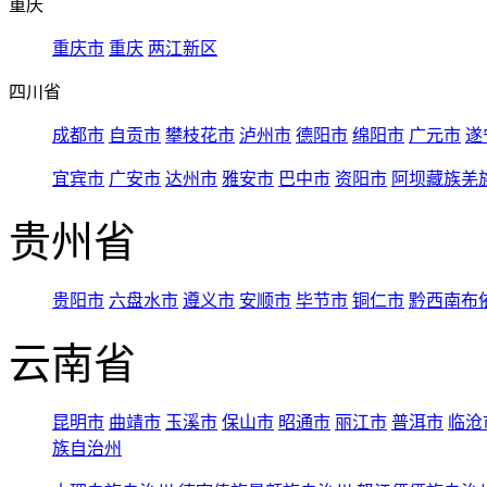
重庆
重庆市
重庆
两江新区
四川省
成都市
自贡市
攀枝花市
泸州市
德阳市
绵阳市
广元市
遂
宜宾市
广安市
达州市
雅安市
巴中市
资阳市
阿坝藏族羌
贵州省
贵阳市
六盘水市
遵义市
安顺市
毕节市
铜仁市
黔西南布
云南省
昆明市
曲靖市
玉溪市
保山市
昭通市
丽江市
普洱市
临沧
族自治州