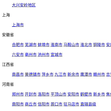
大兴安岭地区
上海
上海市
安徽省
合肥市
芜湖市
蚌埠市
淮南市
马鞍山市
淮北市
铜陵市
安
六安市
亳州市
池州市
宣城市
江西省
南昌市
景德镇市
萍乡市
九江市
新余市
鹰潭市
赣州市
吉
河南省
郑州市
开封市
洛阳市
平顶山市
安阳市
鹤壁市
新乡市
焦
南阳市
商丘市
信阳市
周口市
驻马店市
直辖县级