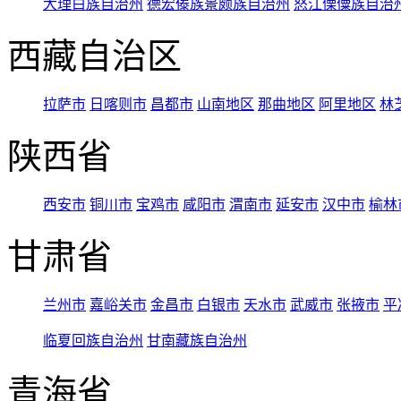
大理白族自治州
德宏傣族景颇族自治州
怒江傈僳族自治
西藏自治区
拉萨市
日喀则市
昌都市
山南地区
那曲地区
阿里地区
林
陕西省
西安市
铜川市
宝鸡市
咸阳市
渭南市
延安市
汉中市
榆林
甘肃省
兰州市
嘉峪关市
金昌市
白银市
天水市
武威市
张掖市
平
临夏回族自治州
甘南藏族自治州
青海省