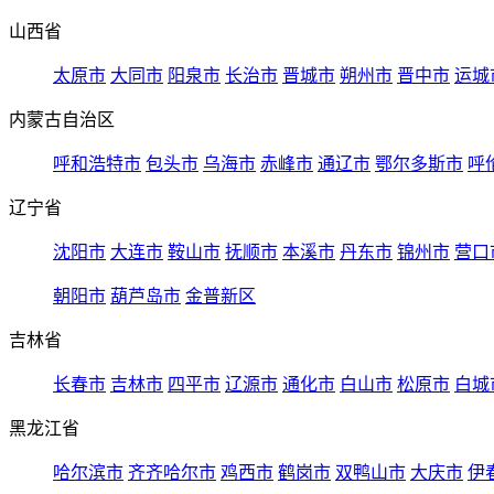
山西省
太原市
大同市
阳泉市
长治市
晋城市
朔州市
晋中市
运城
内蒙古自治区
呼和浩特市
包头市
乌海市
赤峰市
通辽市
鄂尔多斯市
呼
辽宁省
沈阳市
大连市
鞍山市
抚顺市
本溪市
丹东市
锦州市
营口
朝阳市
葫芦岛市
金普新区
吉林省
长春市
吉林市
四平市
辽源市
通化市
白山市
松原市
白城
黑龙江省
哈尔滨市
齐齐哈尔市
鸡西市
鹤岗市
双鸭山市
大庆市
伊