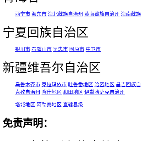
西宁市
海东市
海北藏族自治州
黄南藏族自治州
海南藏族
宁夏回族自治区
银川市
石嘴山市
吴忠市
固原市
中卫市
新疆维吾尔自治区
乌鲁木齐市
克拉玛依市
吐鲁番地区
哈密地区
昌吉回族自
克孜自治州
喀什地区
和田地区
伊犁哈萨克自治州
塔城地区
阿勒泰地区
直辖县级
免责声明：