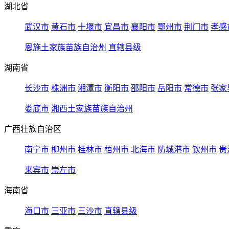
湖北省
武汉市
黄石市
十堰市
宜昌市
襄阳市
鄂州市
荆门市
孝感
恩施土家族苗族自治州
直辖县级
湖南省
长沙市
株洲市
湘潭市
衡阳市
邵阳市
岳阳市
常德市
张家
娄底市
湘西土家族苗族自治州
广西壮族自治区
南宁市
柳州市
桂林市
梧州市
北海市
防城港市
钦州市
贵
来宾市
崇左市
海南省
海口市
三亚市
三沙市
直辖县级