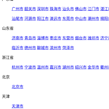
广州市
韶关市
深圳市
珠海市
汕头市
佛山市
江门市
湛江
汕尾市
河源市
阳江市
清远市
东莞市
中山市
潮州市
揭阳
山东省
济南市
青岛市
淄博市
枣庄市
东营市
烟台市
潍坊市
济宁
临沂市
德州市
聊城市
滨州市
菏泽市
浙江省
杭州市
宁波市
温州市
嘉兴市
湖州市
绍兴市
金华市
衢州
北京
北京市
天津
天津市