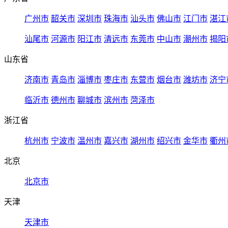
广州市
韶关市
深圳市
珠海市
汕头市
佛山市
江门市
湛江
汕尾市
河源市
阳江市
清远市
东莞市
中山市
潮州市
揭阳
山东省
济南市
青岛市
淄博市
枣庄市
东营市
烟台市
潍坊市
济宁
临沂市
德州市
聊城市
滨州市
菏泽市
浙江省
杭州市
宁波市
温州市
嘉兴市
湖州市
绍兴市
金华市
衢州
北京
北京市
天津
天津市