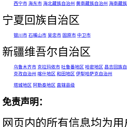
西宁市
海东市
海北藏族自治州
黄南藏族自治州
海南藏族
宁夏回族自治区
银川市
石嘴山市
吴忠市
固原市
中卫市
新疆维吾尔自治区
乌鲁木齐市
克拉玛依市
吐鲁番地区
哈密地区
昌吉回族自
克孜自治州
喀什地区
和田地区
伊犁哈萨克自治州
塔城地区
阿勒泰地区
直辖县级
免责声明：
网页内的所有信息均为用