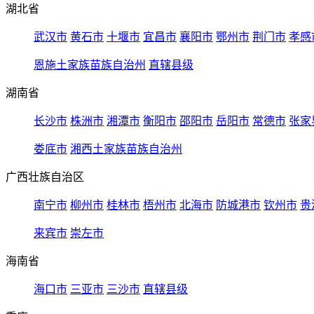
湖北省
武汉市
黄石市
十堰市
宜昌市
襄阳市
鄂州市
荆门市
孝感
恩施土家族苗族自治州
直辖县级
湖南省
长沙市
株洲市
湘潭市
衡阳市
邵阳市
岳阳市
常德市
张家
娄底市
湘西土家族苗族自治州
广西壮族自治区
南宁市
柳州市
桂林市
梧州市
北海市
防城港市
钦州市
贵
来宾市
崇左市
海南省
海口市
三亚市
三沙市
直辖县级