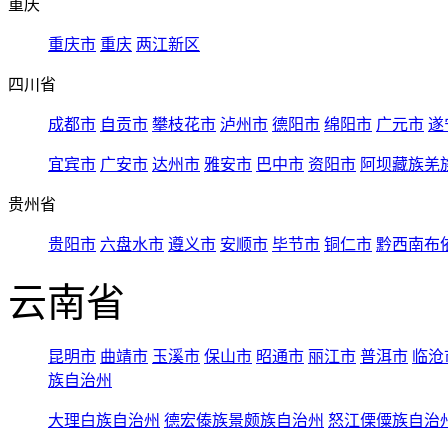
重庆
重庆市
重庆
两江新区
四川省
成都市
自贡市
攀枝花市
泸州市
德阳市
绵阳市
广元市
遂
宜宾市
广安市
达州市
雅安市
巴中市
资阳市
阿坝藏族羌
贵州省
贵阳市
六盘水市
遵义市
安顺市
毕节市
铜仁市
黔西南布
云南省
昆明市
曲靖市
玉溪市
保山市
昭通市
丽江市
普洱市
临沧
族自治州
大理白族自治州
德宏傣族景颇族自治州
怒江傈僳族自治