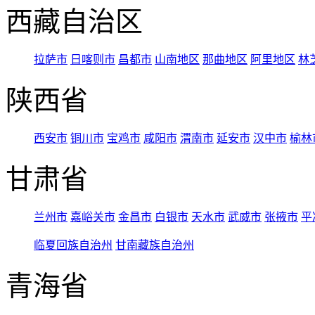
西藏自治区
拉萨市
日喀则市
昌都市
山南地区
那曲地区
阿里地区
林
陕西省
西安市
铜川市
宝鸡市
咸阳市
渭南市
延安市
汉中市
榆林
甘肃省
兰州市
嘉峪关市
金昌市
白银市
天水市
武威市
张掖市
平
临夏回族自治州
甘南藏族自治州
青海省