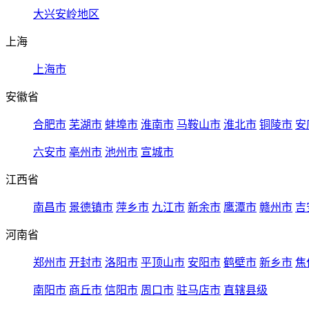
大兴安岭地区
上海
上海市
安徽省
合肥市
芜湖市
蚌埠市
淮南市
马鞍山市
淮北市
铜陵市
安
六安市
亳州市
池州市
宣城市
江西省
南昌市
景德镇市
萍乡市
九江市
新余市
鹰潭市
赣州市
吉
河南省
郑州市
开封市
洛阳市
平顶山市
安阳市
鹤壁市
新乡市
焦
南阳市
商丘市
信阳市
周口市
驻马店市
直辖县级