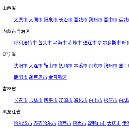
山西省
太原市
大同市
阳泉市
长治市
晋城市
朔州市
晋中市
运城
内蒙古自治区
呼和浩特市
包头市
乌海市
赤峰市
通辽市
鄂尔多斯市
呼
辽宁省
沈阳市
大连市
鞍山市
抚顺市
本溪市
丹东市
锦州市
营口
朝阳市
葫芦岛市
金普新区
吉林省
长春市
吉林市
四平市
辽源市
通化市
白山市
松原市
白城
黑龙江省
哈尔滨市
齐齐哈尔市
鸡西市
鹤岗市
双鸭山市
大庆市
伊