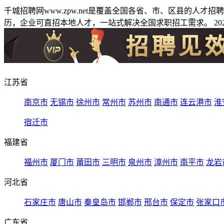
千城招聘网www.zpw.net是覆盖全国各省、市、区县的人
历，企业可直招本地人才，一站式解决全国求职招工需求。 2026
江苏省
南京市
无锡市
徐州市
常州市
苏州市
南通市
连云港市
淮
宿迁市
福建省
福州市
厦门市
莆田市
三明市
泉州市
漳州市
南平市
龙岩
河北省
石家庄市
唐山市
秦皇岛市
邯郸市
邢台市
保定市
张家口
广东省