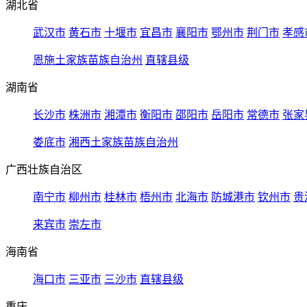
湖北省
武汉市
黄石市
十堰市
宜昌市
襄阳市
鄂州市
荆门市
孝感
恩施土家族苗族自治州
直辖县级
湖南省
长沙市
株洲市
湘潭市
衡阳市
邵阳市
岳阳市
常德市
张家
娄底市
湘西土家族苗族自治州
广西壮族自治区
南宁市
柳州市
桂林市
梧州市
北海市
防城港市
钦州市
贵
来宾市
崇左市
海南省
海口市
三亚市
三沙市
直辖县级
重庆