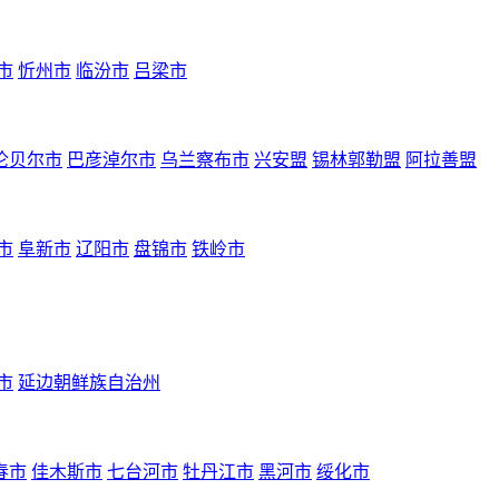
市
忻州市
临汾市
吕梁市
伦贝尔市
巴彦淖尔市
乌兰察布市
兴安盟
锡林郭勒盟
阿拉善盟
市
阜新市
辽阳市
盘锦市
铁岭市
市
延边朝鲜族自治州
春市
佳木斯市
七台河市
牡丹江市
黑河市
绥化市