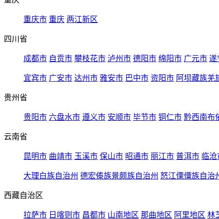
重庆市
重庆
两江新区
四川省
成都市
自贡市
攀枝花市
泸州市
德阳市
绵阳市
广元市
遂
宜宾市
广安市
达州市
雅安市
巴中市
资阳市
阿坝藏族羌
贵州省
贵阳市
六盘水市
遵义市
安顺市
毕节市
铜仁市
黔西南布
云南省
昆明市
曲靖市
玉溪市
保山市
昭通市
丽江市
普洱市
临沧
大理白族自治州
德宏傣族景颇族自治州
怒江傈僳族自治
西藏自治区
拉萨市
日喀则市
昌都市
山南地区
那曲地区
阿里地区
林