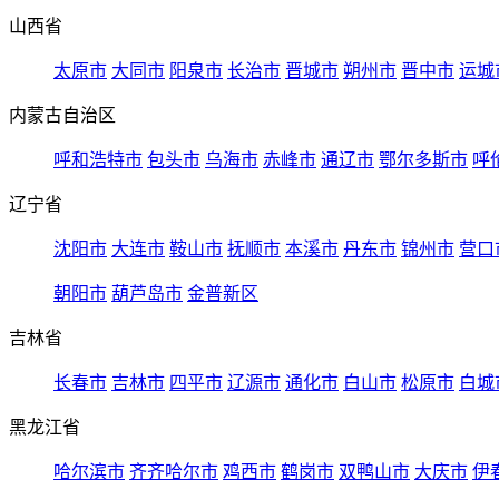
山西省
太原市
大同市
阳泉市
长治市
晋城市
朔州市
晋中市
运城
内蒙古自治区
呼和浩特市
包头市
乌海市
赤峰市
通辽市
鄂尔多斯市
呼
辽宁省
沈阳市
大连市
鞍山市
抚顺市
本溪市
丹东市
锦州市
营口
朝阳市
葫芦岛市
金普新区
吉林省
长春市
吉林市
四平市
辽源市
通化市
白山市
松原市
白城
黑龙江省
哈尔滨市
齐齐哈尔市
鸡西市
鹤岗市
双鸭山市
大庆市
伊