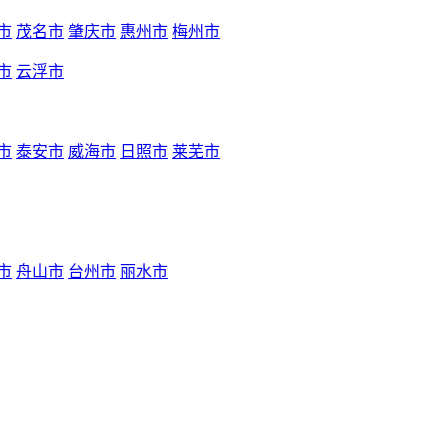
市
茂名市
肇庆市
惠州市
梅州市
市
云浮市
市
泰安市
威海市
日照市
莱芜市
市
舟山市
台州市
丽水市