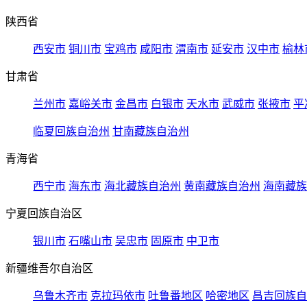
陕西省
西安市
铜川市
宝鸡市
咸阳市
渭南市
延安市
汉中市
榆林
甘肃省
兰州市
嘉峪关市
金昌市
白银市
天水市
武威市
张掖市
平
临夏回族自治州
甘南藏族自治州
青海省
西宁市
海东市
海北藏族自治州
黄南藏族自治州
海南藏族
宁夏回族自治区
银川市
石嘴山市
吴忠市
固原市
中卫市
新疆维吾尔自治区
乌鲁木齐市
克拉玛依市
吐鲁番地区
哈密地区
昌吉回族自