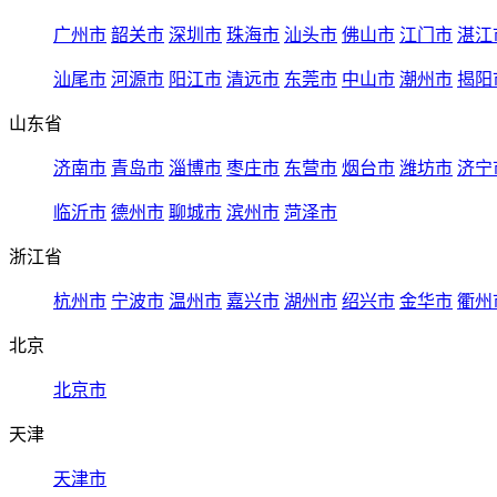
广州市
韶关市
深圳市
珠海市
汕头市
佛山市
江门市
湛江
汕尾市
河源市
阳江市
清远市
东莞市
中山市
潮州市
揭阳
山东省
济南市
青岛市
淄博市
枣庄市
东营市
烟台市
潍坊市
济宁
临沂市
德州市
聊城市
滨州市
菏泽市
浙江省
杭州市
宁波市
温州市
嘉兴市
湖州市
绍兴市
金华市
衢州
北京
北京市
天津
天津市