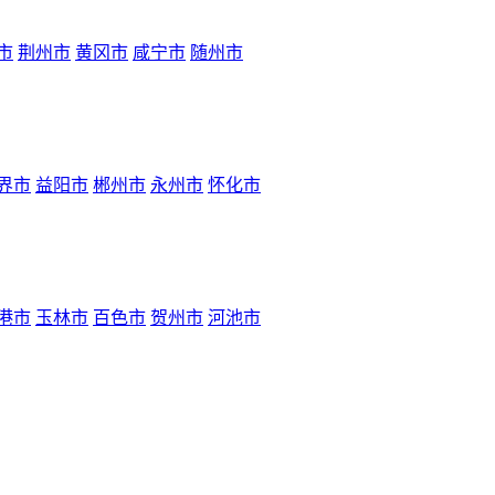
市
荆州市
黄冈市
咸宁市
随州市
界市
益阳市
郴州市
永州市
怀化市
港市
玉林市
百色市
贺州市
河池市