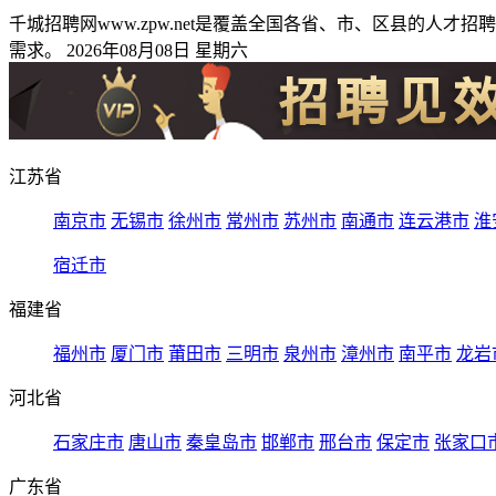
千城招聘网www.zpw.net是覆盖全国各省、市、区县的
需求。 2026年08月08日 星期六
江苏省
南京市
无锡市
徐州市
常州市
苏州市
南通市
连云港市
淮
宿迁市
福建省
福州市
厦门市
莆田市
三明市
泉州市
漳州市
南平市
龙岩
河北省
石家庄市
唐山市
秦皇岛市
邯郸市
邢台市
保定市
张家口
广东省