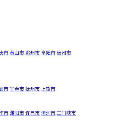
庆市
黄山市
滁州市
阜阳市
宿州市
安市
宜春市
抚州市
上饶市
作市
濮阳市
许昌市
漯河市
三门峡市