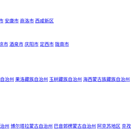
市
安康市
商洛市
西咸新区
凉市
酒泉市
庆阳市
定西市
陇南市
自治州
果洛藏族自治州
玉树藏族自治州
海西蒙古族藏族自治州
治州
博尔塔拉蒙古自治州
巴音郭楞蒙古自治州
阿克苏地区
克孜