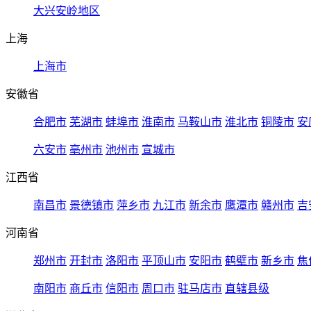
大兴安岭地区
上海
上海市
安徽省
合肥市
芜湖市
蚌埠市
淮南市
马鞍山市
淮北市
铜陵市
安
六安市
亳州市
池州市
宣城市
江西省
南昌市
景德镇市
萍乡市
九江市
新余市
鹰潭市
赣州市
吉
河南省
郑州市
开封市
洛阳市
平顶山市
安阳市
鹤壁市
新乡市
焦
南阳市
商丘市
信阳市
周口市
驻马店市
直辖县级