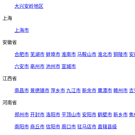
大兴安岭地区
上海
上海市
安徽省
合肥市
芜湖市
蚌埠市
淮南市
马鞍山市
淮北市
铜陵市
安
六安市
亳州市
池州市
宣城市
江西省
南昌市
景德镇市
萍乡市
九江市
新余市
鹰潭市
赣州市
吉
河南省
郑州市
开封市
洛阳市
平顶山市
安阳市
鹤壁市
新乡市
焦
南阳市
商丘市
信阳市
周口市
驻马店市
直辖县级