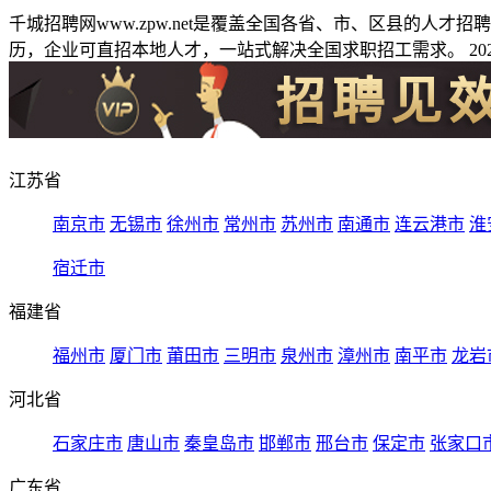
千城招聘网www.zpw.net是覆盖全国各省、市、区县的人
历，企业可直招本地人才，一站式解决全国求职招工需求。 2026
江苏省
南京市
无锡市
徐州市
常州市
苏州市
南通市
连云港市
淮
宿迁市
福建省
福州市
厦门市
莆田市
三明市
泉州市
漳州市
南平市
龙岩
河北省
石家庄市
唐山市
秦皇岛市
邯郸市
邢台市
保定市
张家口
广东省