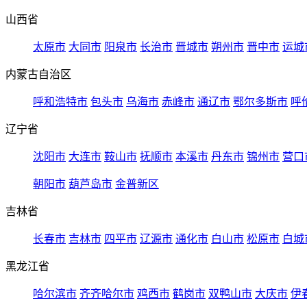
山西省
太原市
大同市
阳泉市
长治市
晋城市
朔州市
晋中市
运城
内蒙古自治区
呼和浩特市
包头市
乌海市
赤峰市
通辽市
鄂尔多斯市
呼
辽宁省
沈阳市
大连市
鞍山市
抚顺市
本溪市
丹东市
锦州市
营口
朝阳市
葫芦岛市
金普新区
吉林省
长春市
吉林市
四平市
辽源市
通化市
白山市
松原市
白城
黑龙江省
哈尔滨市
齐齐哈尔市
鸡西市
鹤岗市
双鸭山市
大庆市
伊