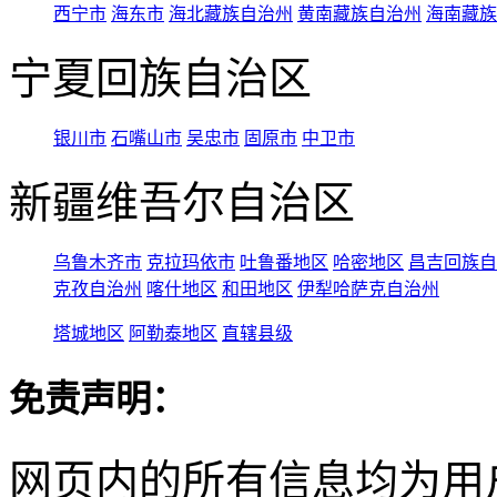
西宁市
海东市
海北藏族自治州
黄南藏族自治州
海南藏族
宁夏回族自治区
银川市
石嘴山市
吴忠市
固原市
中卫市
新疆维吾尔自治区
乌鲁木齐市
克拉玛依市
吐鲁番地区
哈密地区
昌吉回族自
克孜自治州
喀什地区
和田地区
伊犁哈萨克自治州
塔城地区
阿勒泰地区
直辖县级
免责声明：
网页内的所有信息均为用