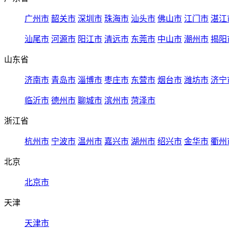
广州市
韶关市
深圳市
珠海市
汕头市
佛山市
江门市
湛江
汕尾市
河源市
阳江市
清远市
东莞市
中山市
潮州市
揭阳
山东省
济南市
青岛市
淄博市
枣庄市
东营市
烟台市
潍坊市
济宁
临沂市
德州市
聊城市
滨州市
菏泽市
浙江省
杭州市
宁波市
温州市
嘉兴市
湖州市
绍兴市
金华市
衢州
北京
北京市
天津
天津市