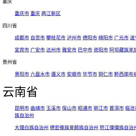
重庆
重庆市
重庆
两江新区
四川省
成都市
自贡市
攀枝花市
泸州市
德阳市
绵阳市
广元市
遂
宜宾市
广安市
达州市
雅安市
巴中市
资阳市
阿坝藏族羌
贵州省
贵阳市
六盘水市
遵义市
安顺市
毕节市
铜仁市
黔西南布
云南省
昆明市
曲靖市
玉溪市
保山市
昭通市
丽江市
普洱市
临沧
族自治州
大理白族自治州
德宏傣族景颇族自治州
怒江傈僳族自治