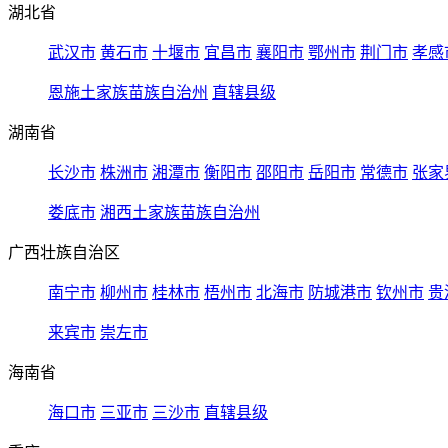
湖北省
武汉市
黄石市
十堰市
宜昌市
襄阳市
鄂州市
荆门市
孝感
恩施土家族苗族自治州
直辖县级
湖南省
长沙市
株洲市
湘潭市
衡阳市
邵阳市
岳阳市
常德市
张家
娄底市
湘西土家族苗族自治州
广西壮族自治区
南宁市
柳州市
桂林市
梧州市
北海市
防城港市
钦州市
贵
来宾市
崇左市
海南省
海口市
三亚市
三沙市
直辖县级