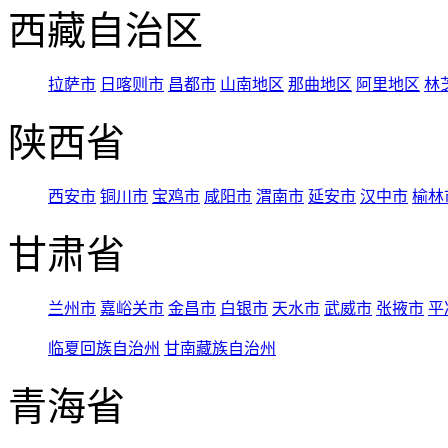
西藏自治区
拉萨市
日喀则市
昌都市
山南地区
那曲地区
阿里地区
林
陕西省
西安市
铜川市
宝鸡市
咸阳市
渭南市
延安市
汉中市
榆林
甘肃省
兰州市
嘉峪关市
金昌市
白银市
天水市
武威市
张掖市
平
临夏回族自治州
甘南藏族自治州
青海省